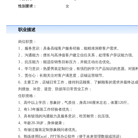
性别要求：
女
职业描述
岗位职责：
1， 服务意识：具备高端客户服务经验，能精准洞察客户需求。
2， 沟通能力：擅长与高净值客户建立信任关系，处理客户异议能力强。
3， 抗压能力：能适应销售目标压力，并能主动出击优化。
4， 学习意识：热爱男装定制行业，有强烈的学习产品知识的意愿。对面
5， 责任心：长期关注对客户满意度，店铺运营细节。
6、主要工作，店铺日常工作，接待到店顾客、了解顾客的需求并最终达
列摆放、补货、退货、防损等日常营业工作；
任职资格：
1、高中以上学历；形象好，气质佳，身高160厘米左右，体重120斤。
2、有1-3年服装工作经验者优先；
3、具有较强的沟通能力及服务意识，吃苦耐劳；抗压强。
4、年龄20-38岁，身体健康；
5、有做过服装定制形象顾问者优先。
6、熟练使用Excel，PPT等办公软件（便于未来管理数据或培训）